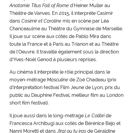
Anatomie Titus Fall of Rome
d’Heiner Muller au
Théâtre de Vanves. En 2015, il interprète Casimir
dans
Casimir et Caroline
mis en scène par Léa
Chanceaulme au Théâtre du Gymnase de Marseille.
Il joue sur scène aux côtés de Pablo Mira dans
toute la France et à Paris au Trianon et au Théâtre
de l’Oeuvre. Il travaille également sous la direction
d’Yves-Noël Genod à plusieurs reprises.
Au cinéma il interprète le rôle principal dans le
moyen-métrage
Masculine
de Zoé Chadeau (prix
d’interprétation festival Film Jeune de Lyon, prix du
public au Dauphine Festival, meilleur film au London
short film festival).
Il joue aussi dans le long-métrage
Le Colibri
de
Francesca Archibugi aux cotés de Bérénice Béjo et
Nanni Moretti et dans
J’irai ou tu iras
de Géraldine