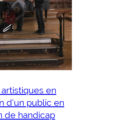
 artistiques en
on d’un public en
on de handicap