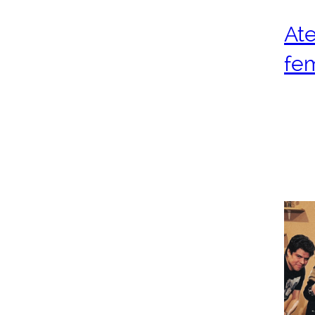
Ate
fe