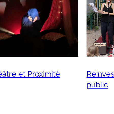
âtre et Proximité
Réinves
public